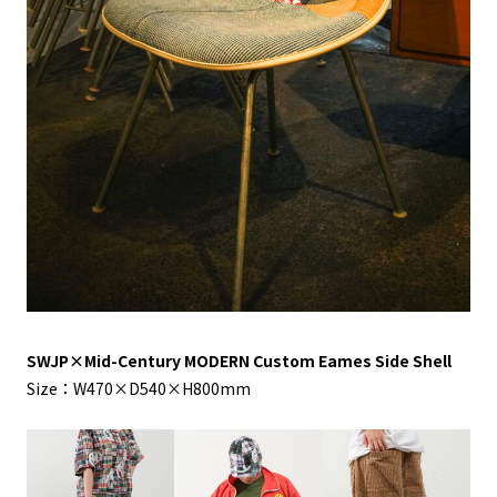
SWJP×Mid-Century MODERN Custom Eames Side Shell
Size：W470×D540×H800mm