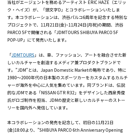
当社がエージェントを務めるアーティスト ERIC HAZE（エリッ
ク・ヘイズ）が、「頭文字D」とコラボレーションいたしま
す。本コラボレーションは、渋谷パルコ6周年を記念する特別な
プロジェクトで、11月21日(金)~11月24日(月祝)の期間、渋谷
PARCO 5Fで開催される「JDMTOURS SHIBUYA PARCO 5F
POP-UP」にて発売いたします。
「
JDMTOURS
」は、車、ファッション、アートを融合させた新
しいカルチャーを創造するメディア兼プロダクトブランドで
す。”JDM”とは、Japan Domestic Marketの略称であり、特に
1980～2000年代の日本製のスポーツカーをカスタムするカルチ
ャーが海外を中心に人気を集めています。同ブランドは、伝説
的なJDMである「NISSAN GTR R32」をデザインした西泉秀俊
氏がロゴ制作を担当、JDMの歴史と新しいカルチャーのストー
リーを国内外へ発信しています。
本コラボレーションの発売を記念して、初日の11月21日
(金)18:00より、”SHIBUYA PARCO 6th Anniversary Opening